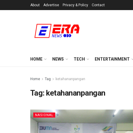
About
Advertise
Privacy & Policy
Contact
HOME
NEWS
TECH
ENTERTAINMENT
Home
Tag
ketahananpangan
Tag:
ketahananpangan
NASIONAL