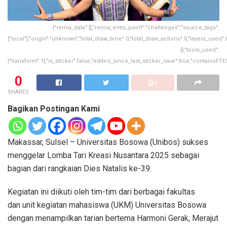
{"remix_data":[],"remix_entry_point":"challenges","source_tags":
["local"],"origin":"unknown","total_draw_time":0,"total_draw_actions":0,"layers_used
{},"tools_used":
{"transform":1},"is_sticker":false,"edited_since_last_sticker_save":true,"containsFTES
0
SHARES
Bagikan Postingan Kami
Makassar, Sulsel – Universitas Bosowa (Unibos) sukses
menggelar Lomba Tari Kreasi Nusantara 2025 sebagai
bagian dari rangkaian Dies Natalis ke-39.
Kegiatan ini diikuti oleh tim-tim dari berbagai fakultas
dan unit kegiatan mahasiswa (UKM) Universitas Bosowa
dengan menampilkan tarian bertema Harmoni Gerak, Merajut