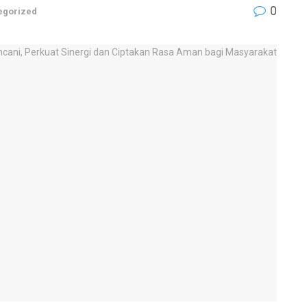
0
egorized