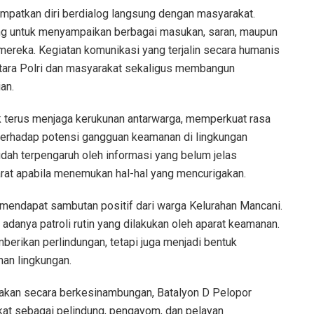
empatkan diri berdialog langsung dengan masyarakat.
ng untuk menyampaikan berbagai masukan, saran, maupun
 mereka. Kegiatan komunikasi yang terjalin secara humanis
ntara Polri dan masyarakat sekaligus membangun
an.
k terus menjaga kerukunan antarwarga, memperkuat rasa
erhadap potensi gangguan keamanan di lingkungan
dah terpengaruh oleh informasi yang belum jelas
at apabila menemukan hal-hal yang mencurigakan.
mendapat sambutan positif dari warga Kelurahan Mancani.
danya patroli rutin yang dilakukan oleh aparat keamanan.
erikan perlindungan, tetapi juga menjadi bentuk
nan lingkungan.
nakan secara berkesinambungan, Batalyon D Pelopor
kat sebagai pelindung, pengayom, dan pelayan