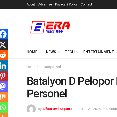
About
Advertise
Privacy & Policy
Contact
HOME
NEWS
TECH
ENTERTAINMENT
Home
Uncategorized
Batalyon D Pelopor
Personel
by
Alfian Dwi Saputra
Juni 21, 2026
in
Uncat