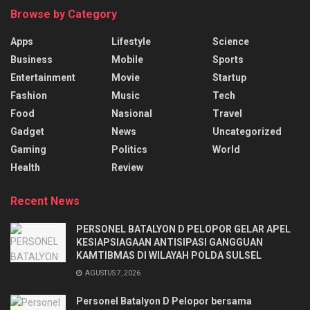
Browse by Category
Apps
Lifestyle
Science
Business
Mobile
Sports
Entertainment
Movie
Startup
Fashion
Music
Tech
Food
Nasional
Travel
Gadget
News
Uncategorized
Gaming
Politics
World
Health
Review
Recent News
PERSONEL BATALYON D PELOPOR GELAR APEL
KESIAPSIAGAAN ANTISIPASI GANGGUAN
KAMTIBMAS DI WILAYAH POLDA SULSEL
AGUSTUS 7, 2026
Personel Batalyon D Pelopor bersama