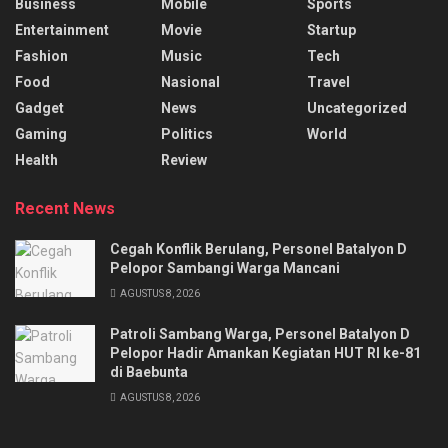
Business
Mobile
Sports
Entertainment
Movie
Startup
Fashion
Music
Tech
Food
Nasional
Travel
Gadget
News
Uncategorized
Gaming
Politics
World
Health
Review
Recent News
Cegah Konflik Berulang, Personel Batalyon D
Pelopor Sambangi Warga Mancani
AGUSTUS 8, 2026
Patroli Sambang Warga, Personel Batalyon D
Pelopor Hadir Amankan Kegiatan HUT RI ke-81
di Baebunta
AGUSTUS 8, 2026