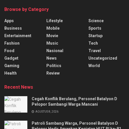
Browse by Category
Apps
Lifestyle
Science
Business
Mobile
Sports
Entertainment
Movie
Startup
Fashion
Music
Tech
Food
Nasional
Travel
Gadget
News
Uncategorized
Gaming
Politics
World
Health
Review
Recent News
Cegah Konflik Berulang, Personel Batalyon D
Pelopor Sambangi Warga Mancani
AGUSTUS 8, 2026
Patroli Sambang Warga, Personel Batalyon D
Pelopor Hadir Amankan Kegiatan HUT RI ke-81