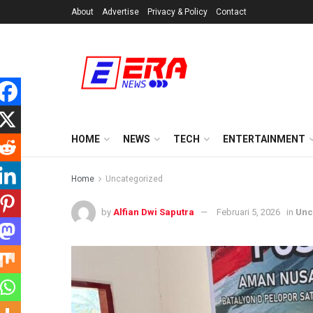
About
Advertise
Privacy & Policy
Contact
HOME
NEWS
TECH
ENTERTAINMENT
Home
Uncategorized
by
Alfian Dwi Saputra
Februari 5, 2026
in
Unc