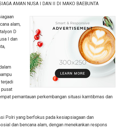
IAGA AMAN NUSA I DAN II DI MAKO BAEBUNTA
siagaan
cana alam,
talyon D
sa I dan
ta,
 dalam
 mampu
terjadi
 pusat
 tempat pemantauan perkembangan situasi kamtibmas dan
si Polri yang berfokus pada kesiapsiagaan dan
k sosial dan bencana alam, dengan menekankan respons