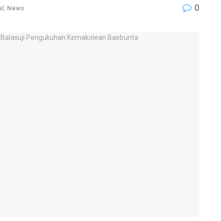
0
al
,
News